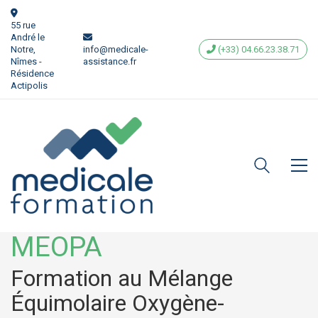
55 rue
André le
Notre,
info@medicale-
(+33) 04.66.23.38.71
Nîmes -
assistance.fr
Résidence
Actipolis
MEOPA
Formation au Mélange
Équimolaire Oxygène-