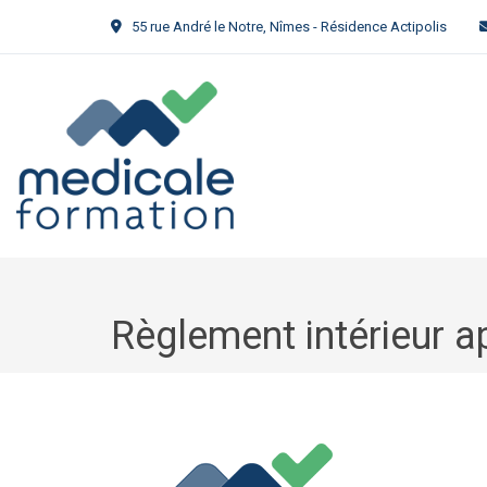
55 rue André le Notre, Nîmes - Résidence Actipolis
Règlement intérieur a