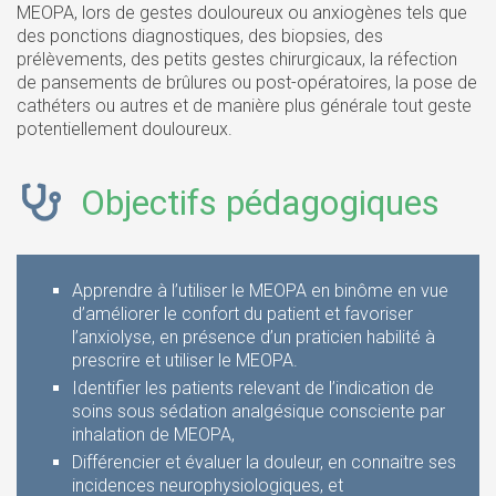
MEOPA, lors de gestes douloureux ou anxiogènes tels que
des ponctions diagnostiques, des biopsies, des
prélèvements, des petits gestes chirurgicaux, la réfection
de pansements de brûlures ou post-opératoires, la pose de
cathéters ou autres et de manière plus générale tout geste
potentiellement douloureux.
Objectifs pédagogiques
Apprendre à l’utiliser le MEOPA en binôme en vue
d’améliorer le confort du patient et favoriser
l’anxiolyse, en présence d’un praticien habilité à
prescrire et utiliser le MEOPA.
Identifier les patients relevant de l’indication de
soins sous sédation analgésique consciente par
inhalation de MEOPA,
Différencier et évaluer la douleur, en connaitre ses
incidences neurophysiologiques, et