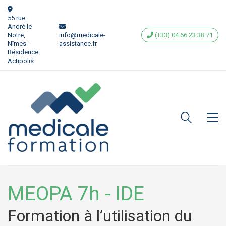
55 rue
André le
Notre,
info@medicale-
(+33) 04.66.23.38.71
Nîmes -
assistance.fr
Résidence
Actipolis
MEOPA 7h - IDE
Formation à l’utilisation du